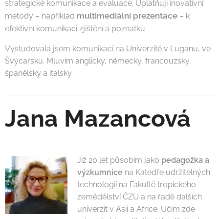
strategické komunikace a evaluace. Uplatňuji inovativní
multimediální prezentace
metody – například
– k
efektivní komunikaci zjištění a poznatků.
Vystudovala jsem komunikaci na Univerzitě v Luganu, ve
Švýcarsku. Mluvím anglicky, německy, francouzsky,
španělsky a italsky.
Jana Mazancová
Již 20 let působím jako
pedagožka a
výzkumnice
na Katedře udržitelných
technologií na Fakultě tropického
zemědělství ČZU a na řadě dalších
univerzit v Asii a Africe. Učím zde