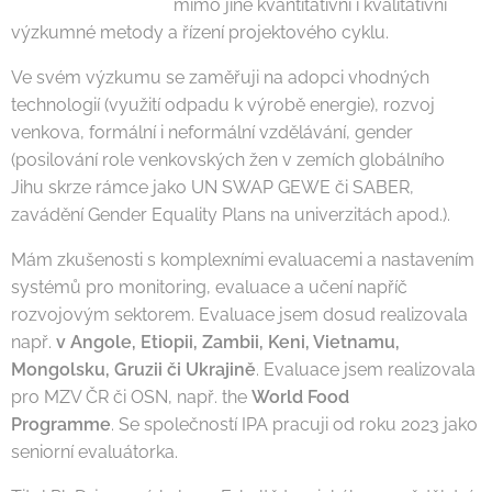
mimo jiné kvantitativní i kvalitativní
výzkumné metody a řízení projektového cyklu.
Ve svém výzkumu se zaměřuji na adopci vhodných
technologií (využití odpadu k výrobě energie), rozvoj
venkova, formální i neformální vzdělávání, gender
(posilování role venkovských žen v zemích globálního
Jihu skrze rámce jako UN SWAP GEWE či SABER,
zavádění Gender Equality Plans na univerzitách apod.).
Mám zkušenosti s komplexními evaluacemi a nastavením
systémů pro monitoring, evaluace a učení napříč
rozvojovým sektorem. Evaluace jsem dosud realizovala
např.
v Angole, Etiopii, Zambii, Keni, Vietnamu,
Mongolsku, Gruzii či Ukrajině
. Evaluace jsem realizovala
pro MZV ČR či OSN, např. the
World Food
Programme
. Se společností IPA pracuji od roku 2023 jako
seniorní evaluátorka.