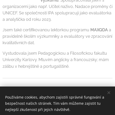
výzkumu
. Spolupracovala jsem s
organizacemi jako např. Učitel naživo, Nadace proměny či
UNICEF. Se společností IPA spolupracuji jako evaluátorka
a analytička od roku 2023.
Jsem také certifikovanou lektorkou programu
MAXQDA
a
pravidelně školím výzkumníky a evaluátory ve zpracování
kvalitativních dat.
Vystudovala jsem Pedagogickou a Filosofickou fakultu
Univerzity Karlovy. Mluvím anglicky a francouzsky; mám
zálibu v hebrejštině a portugalštině.
Používáme cookies, abychom zajistili správné fungování a
© 2026 Evaluace.com | Všechna práva vyhrazena.
bezpečnost našich stránek. Tím vám můžeme zajistit tu
GDPR
Cookies
nejlepší zkušenost při jejich návštěvě.