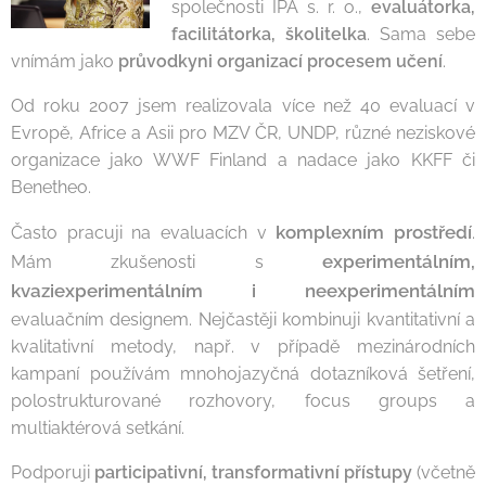
společnosti IPA s. r. o.,
evaluátorka,
facilitátorka, školitelka
. Sama sebe
vnímám jako
průvodkyni organizací procesem učení
.
Od roku 2007 jsem realizovala více než 40 evaluací v
Evropě, Africe a Asii pro MZV ČR, UNDP, různé neziskové
organizace jako WWF Finland a nadace jako KKFF či
Benetheo.
komplexním prostředí
Často pracuji na evaluacích v
.
experimentálním,
Mám zkušenosti s
kvaziexperimentálním i neexperimentálním
evaluačním designem. Nejčastěji kombinuji kvantitativní a
kvalitativní metody, např. v případě mezinárodních
kampaní používám mnohojazyčná dotazníková šetření,
polostrukturované rozhovory, focus groups a
multiaktérová setkání.
Podporuji
participativní, transformativní přístupy
(včetně