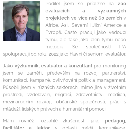
Podílel jsem se přibližně na
200
evaluacích a výzkumných
projektech ve více než 60 zemích
v
Africe, Asii, Severní i Jižní Americe a
Evropě. Často pracuji jako vedoucí
týmu, ale také jako člen týmu nebo
metodik. Se společností IPA
spolupracuji od roku 2022 jako hlavní či seniorní evaluátor.
Jako
výzkumnik, evaluátor a konzultant
pro monitoring
jsem se zaměřil především na rozvoj partnerství,
komunikaci, kampaně, ovlivňování politik a management.
Působil jsem v různých sektorech, mimo jiné v životním
prostředí, vzdělávání, migraci, zdravotnictví, médiích,
mezinárodním rozvoji, občanské společnosti, práci s
mládeží, lidských právech a humanitární pomoci.
Mám rovněž rozsáhlé zkušenosti jako
pedagog,
facilitátor a lektor
v oblasti médií, komunikace,