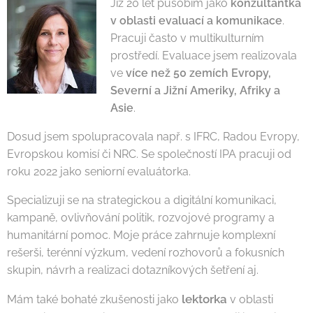
Již 20 let působím jako
konzultantka
v oblasti evaluací a komunikace
.
Pracuji často v multikulturním
prostředí. Evaluace jsem realizovala
ve
více než 50 zemích Evropy,
Severní a Jižní Ameriky, Afriky a
Asie
.
Dosud jsem spolupracovala např. s IFRC, Radou Evropy,
Evropskou komisí či NRC.
Se společností IPA pracuji od
roku 2022 jako seniorní evaluátorka.
Specializuji se na strategickou a digitální komunikaci,
kampaně, ovlivňování politik, rozvojové programy a
humanitární pomoc. Moje práce zahrnuje komplexní
rešerši, terénní výzkum, vedení rozhovorů a fokusních
skupin, návrh a realizaci dotazníkových šetření aj.
lektorka
Mám také bohaté zkušenosti jako
v oblasti