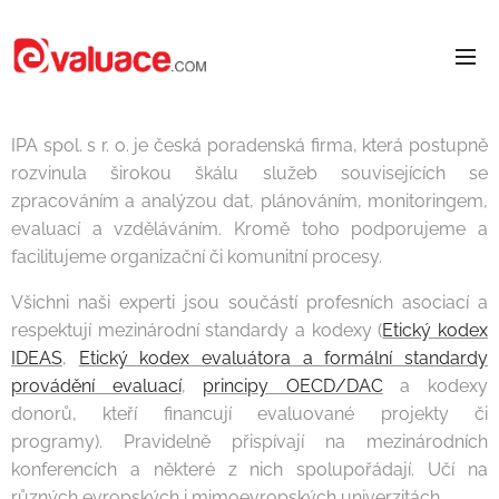
IPA spol. s r. o. je česká poradenská firma, která postupně
rozvinula širokou škálu služeb souvisejících se
zpracováním a analýzou dat, plánováním, monitoringem,
evaluací a vzděláváním. Kromě toho podporujeme a
facilitujeme organizační či komunitní procesy.
Všichni naši experti jsou součástí profesních asociací a
respektují mezinárodní standardy a kodexy (
Etický kodex
IDEAS
,
Etický kodex evaluátora a formální standardy
provádění evaluací
,
principy OECD/DAC
a kodexy
donorů, kteří financují evaluované projekty či
programy). Pravidelně přispívají na mezinárodních
konferencích a některé z nich spolupořádají. Učí na
různých evropských i mimoevropských univerzitách.