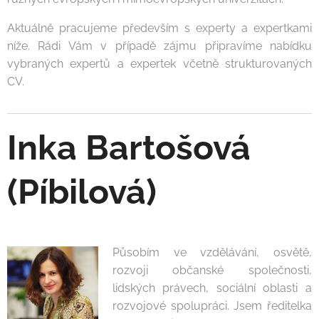
Aktuálně pracujeme především s experty a expertkami
níže. Rádi Vám v případě zájmu připravíme nabídku
vybraných expertů a expertek včetně strukturovaných
CV.
Inka Bartošová
(Píbilová)
Působím ve vzdělávání, osvětě,
rozvoji občanské společnosti,
lidských právech, sociální oblasti a
rozvojové spolupráci. Jsem ředitelka