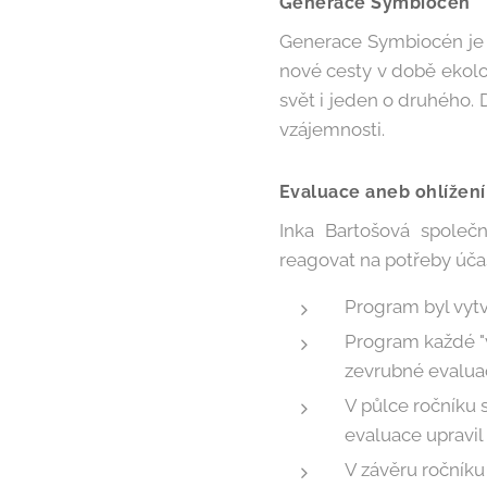
Generace Symbiocén
Generace Symbiocén je v
nové cesty v době ekolog
svět i jeden o druhého.
vzájemnosti.
Evaluace aneb ohlížení
Inka Bartošová společ
reagovat na potřeby úča
Program byl vytv
Program každé "v
zevrubné evalua
V půlce ročníku
evaluace upravil
V závěru ročníku 