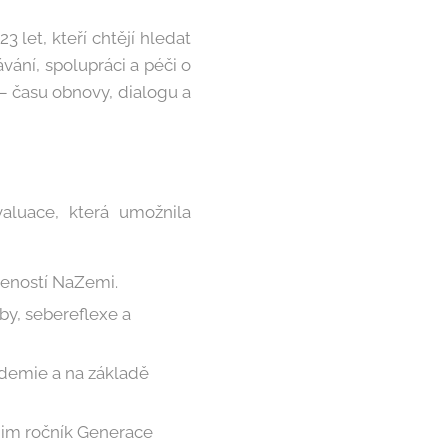
let, kteří chtějí hledat
vání, spolupráci a péči o
– času obnovy, dialogu a
aluace, která umožnila
šeností NaZemi.
by, sebereflexe a
ademie a na základě
o jim ročník Generace