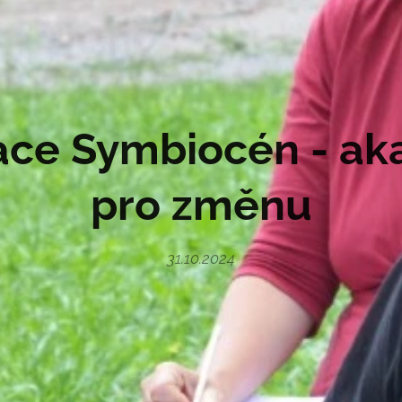
ce Symbiocén - a
pro změnu
31.10.2024