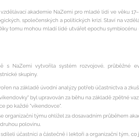
zdělávací akademie NaZemi pro mladé lidi ve věku 17–23 
ických, společenských a politických krizí. Staví na vzdělá
 Díky tomu mohou mladí lidé utvářet epochu symbiocénu 
ně s NaZemi vytvořila systém rozvojové, průběžné ev
stnické skupiny.
ořen na základě úvodní analýzy potřeb účastnictva a zku
íkendovky" byl upravován za běhu na základě zpětné vaz
ce po každé "víkendovce".
 se organizační týmu ohlížel za dosavadním průběhem ak
 druhou polovinu.
sdíleli účastníci a částečně i lektoři a organizační tým, c